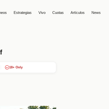
neos
Estrategias
Vivo
Cuotas
Artículos
News
f
18+ Only
18+