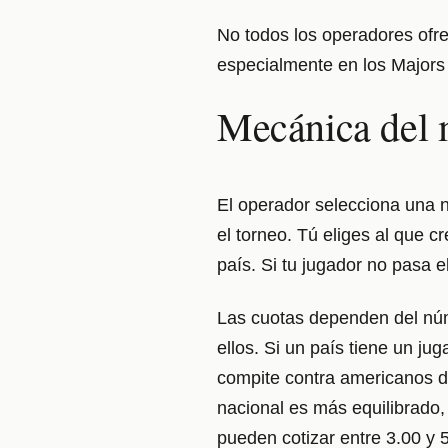
No todos los operadores ofr
especialmente en los Majors 
Mecánica del 
El operador selecciona una n
el torneo. Tú eliges al que c
país. Si tu jugador no pasa e
Las cuotas dependen del núme
ellos. Si un país tiene un 
compite contra americanos de 
nacional es más equilibrado,
pueden cotizar entre 3.00 y 