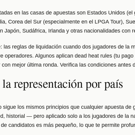
tadas en las casas de apuestas son Estados Unidos (el
alia, Corea del Sur (especialmente en el LPGA Tour), Su
én Japón, Sudáfrica, Irlanda y otras nacionalidades con r
e: las reglas de liquidación cuando dos jugadores de l
tre operadores. Algunos aplican dead heat rules (tu pago 
 con mejor última ronda. Verifica las condiciones antes 
la representación por país
o sigue los mismos principios que cualquier apuesta de g
d, historial — pero aplicado solo a los jugadores de la n
o de candidatos es más pequeño, lo que te permite prof