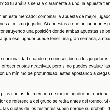
 Si tu análisis señala claramente a uno, la apuesta tie
en en este mercado: combinar la apuesta de mejor jugado
ones al mismo jugador. Si apuestas a que un jugador esp
 construyendo una posición donde ambas apuestas se be
ndica que ese jugador puede tener una gran semana, amba
e nacionalidad cuando no conoces bien a los jugadores 
ofrecer cuotas atractivas, pero si no puedes evaluar las 
con un mínimo de profundidad, estás apostando a cieg
ng: las cuotas del mercado de mejor jugador por nacion
or de referencia del grupo se retira antes del torneo. Si 
s, las cuotas de los restantes suben porque su probabilid