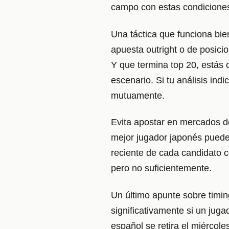
campo con estas condiciones?
Una táctica que funciona bi
apuesta outright o de posici
Y que termina top 20, estás
escenario. Si tu análisis i
mutuamente.
Evita apostar en mercados d
mejor jugador japonés puede 
reciente de cada candidato 
pero no suficientemente.
Un último apunte sobre timi
significativamente si un jugad
español se retira el miércole