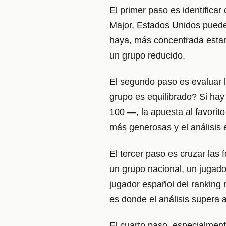
El primer paso es identifica
Major, Estados Unidos puede
haya, más concentrada estará
un grupo reducido.
El segundo paso es evaluar la
grupo es equilibrado? Si hay 
100 —, la apuesta al favorit
más generosas y el análisis 
El tercer paso es cruzar la
un grupo nacional, un jugad
jugador español del ranking
es donde el análisis supera a
El cuarto paso, especialment