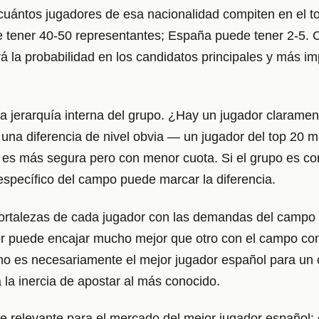
r cuántos jugadores de esa nacionalidad compiten en el 
 tener 40-50 representantes; España puede tener 2-5.
 la probabilidad en los candidatos principales y más im
 jerarquía interna del grupo. ¿Hay un jugador claramente
una diferencia de nivel obvia — un jugador del top 20 mu
o es más segura pero con menor cuota. Si el grupo es com
específico del campo puede marcar la diferencia.
s fortalezas de cada jugador con las demandas del camp
or puede encajar mucho mejor que otro con el campo conc
 no es necesariamente el mejor jugador español para un 
 la inercia de apostar al más conocido.
e relevante para el mercado del mejor jugador español: e