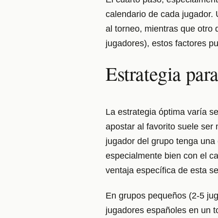
calendario de cada jugador. 
al torneo, mientras que otr
jugadores), estos factores p
Estrategia par
La estrategia óptima varía 
apostar al favorito suele ser
jugador del grupo tenga una 
especialmente bien con el ca
ventaja específica de esta 
En grupos pequeños (2-5 juga
jugadores españoles en un to