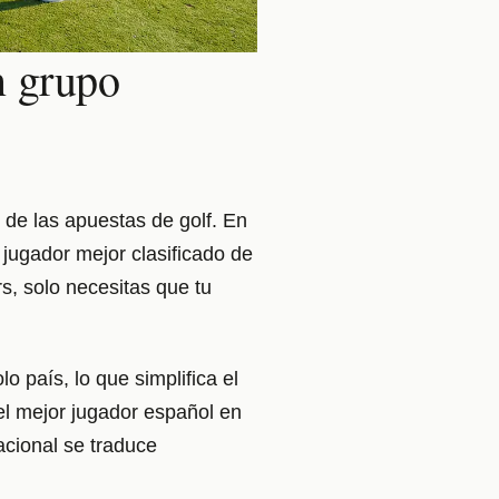
n grupo
 de las apuestas de golf. En
l jugador mejor clasificado de
s, solo necesitas que tu
 país, lo que simplifica el
el mejor jugador español en
acional se traduce