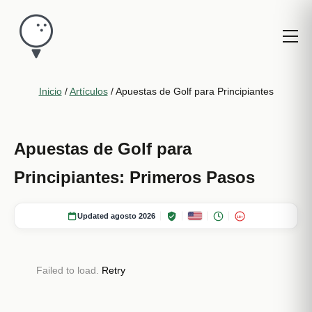
Inicio
/
Artículos
/
Apuestas de Golf para Principiantes
Apuestas de Golf para
Principiantes: Primeros Pasos
Updated agosto 2026
18+
Failed to load.
Retry