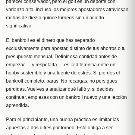
parecer conservador, pero el golf es un deporte con
varianza alta: incluso los mejores apostadores atraviesan
rachas de diez o quince torneos sin un acierto
significativo.
El bankroll es el dinero que has separado
exclusivamente para apostar, distinto de tus ahorros o tu
presupuesto mensual. Definir esa cantidad antes de
empezar — y respetarla — es la diferencia entre un
hobby sostenible y una fuente de estrés. Si pierdes el
bankroll completo, paras. No recargas, no persigues
pérdidas. Vuelves a analizar qué falló y, si decides
continuar, empiezas con un bankroll nuevo y una lección
aprendida.
Para el principiante, una buena práctica es limitar las
apuestas a dos o tres por torneo. Esto obliga a ser