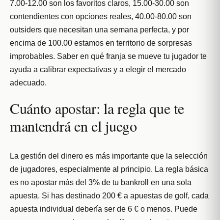
7.00-12.00 son los favoritos claros, 15.00-30.00 son
contendientes con opciones reales, 40.00-80.00 son
outsiders que necesitan una semana perfecta, y por
encima de 100.00 estamos en territorio de sorpresas
improbables. Saber en qué franja se mueve tu jugador te
ayuda a calibrar expectativas y a elegir el mercado
adecuado.
Cuánto apostar: la regla que te
mantendrá en el juego
La gestión del dinero es más importante que la selección
de jugadores, especialmente al principio. La regla básica
es no apostar más del 3% de tu bankroll en una sola
apuesta. Si has destinado 200 € a apuestas de golf, cada
apuesta individual debería ser de 6 € o menos. Puede